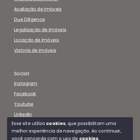
Avaliação de Imóveis
Due Diligence
Legalização de Imóveis
Locação de Imóveis
Vistoria de Imóveis
Social
Instagram
Facebook
Youtube
Linkedin
Esse site utiliza
cookies
, que possibilitam uma
melhor experiência de navegação.
Ao continuar,
você concorda com o uso de
cookies
.
© Copyright 2026 - TRÍADE IMÓVEIS - Todos os direitos