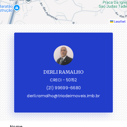
Leaflet
DERLI RAMALHO
CRECI -
50152
(21) 99699-6680
derli.ramalho@triadeimoveis.imb.br
Nome