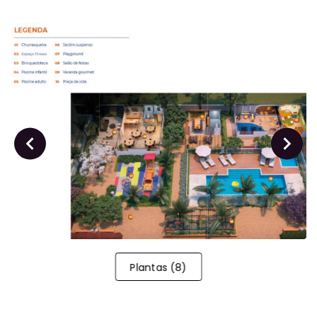
Plantas
(
8
)