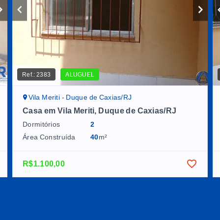
Ref.:
2383
ALUGUEL
Vila Meriti - Duque de Caxias/RJ
Casa em Vila Meriti, Duque de Caxias/RJ
Dormitórios
2
Área Construída
40
m²
R$1.100,00