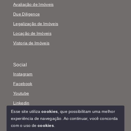
Avaliação de Imóveis
Due Diligence
Legalização de Imóveis
Locação de Imóveis
Vistoria de Imóveis
Social
Instagram
Facebook
Youtube
Linkedin
Esse site utiliza
cookies
, que possibilitam uma melhor
experiência de navegação.
Ao continuar, você concorda
com o uso de
cookies
.
© Copyright 2026 - TRÍADE IMÓVEIS - Todos os direitos